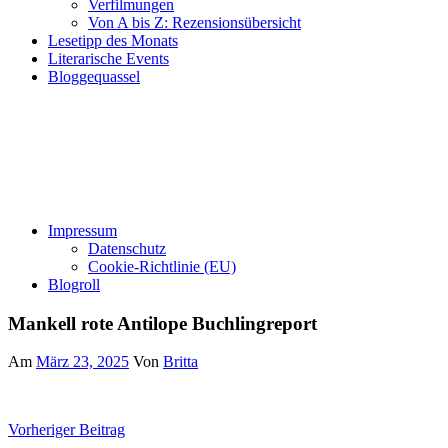
Verfilmungen
Von A bis Z: Rezensionsübersicht
Lesetipp des Monats
Literarische Events
Bloggequassel
Impressum
Datenschutz
Cookie-Richtlinie (EU)
Blogroll
Mankell rote Antilope Buchlingreport
Am
März 23, 2025
Von
Britta
Beitragsnavigation
Vorheriger Beitrag