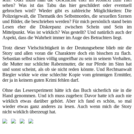
sehen? Was ist das Tabu das hier geschildert oder eventuell
gebrochen wird? Wieder gibt es zahlreiche Möglichkeiten: Die
Polizeigewalt, die Thematik des Selbstmordes, die sexuellen Szenen
und Bilder, die beschrieben werden? Für mich persönlich stand beim
Lesen eher die Diskrepanz zwischen Schein und Sein im
Mittelpunkt. Was ist wirklich? Was gestellt? Und natürlich auch der
Aspekt, dass die Wahrheit immer im Auge des Betrachters liegt.
Trotz dieser Vielschichtigkeit in der Deutungsebene blieb mir die
Story und allen voran die Charaktere doch ein bisschen zu flach.
Sebastian selbst schien völlig ungreifbar zu sein in seinem Verhalten,
die Mutter nur schlichte Rabenmutter, die nur Pferde im Sinn hat
und sonst scheint, als ob sie nicht reden könnte. Und Rechtsanwalt
Biegler wirkte wie eine schlechte Kopie vom grimmigen Ermittler,
der ja in keinem guten Krimi fehlen darf.
Ohne das Leseexperiment hätte ich das Buch sicherlich nie in die
Hand genommen. Und ich muss zugeben: Davor hatte ich auch nie
wirklich etwas darüber gehört. Aber ich fand es schön, so mal
wieder etwas ganz anderes zu lesen. Auch wenn mich die Story
nicht wirklich überzeugt hat.