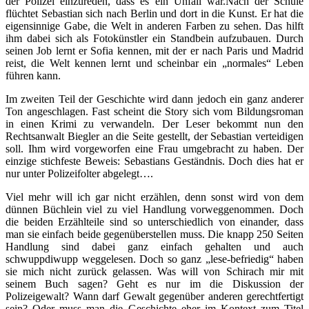
der Polizei einzureden, dass es ein Unfall war.Nach der Schule
flüchtet Sebastian sich nach Berlin und dort in die Kunst. Er hat die
eigensinnige Gabe, die Welt in anderen Farben zu sehen. Das hilft
ihm dabei sich als Fotokünstler ein Standbein aufzubauen. Durch
seinen Job lernt er Sofia kennen, mit der er nach Paris und Madrid
reist, die Welt kennen lernt und scheinbar ein „normales“ Leben
führen kann.
Im zweiten Teil der Geschichte wird dann jedoch ein ganz anderer
Ton angeschlagen. Fast scheint die Story sich vom Bildungsroman
in einen Krimi zu verwandeln. Der Leser bekommt nun den
Rechtsanwalt Biegler an die Seite gestellt, der Sebastian verteidigen
soll. Ihm wird vorgeworfen eine Frau umgebracht zu haben. Der
einzige stichfeste Beweis: Sebastians Geständnis. Doch dies hat er
nur unter Polizeifolter abgelegt….
Viel mehr will ich gar nicht erzählen, denn sonst wird von dem
dünnen Büchlein viel zu viel Handlung vorweggenommen. Doch
die beiden Erzählteile sind so unterschiedlich von einander, dass
man sie einfach beide gegenüberstellen muss. Die knapp 250 Seiten
Handlung sind dabei ganz einfach gehalten und auch
schwuppdiwupp weggelesen. Doch so ganz „lese-befriedig“ haben
sie mich nicht zurück gelassen. Was will von Schirach mir mit
seinem Buch sagen? Geht es nur im die Diskussion der
Polizeigewalt? Wann darf Gewalt gegenüber anderen gerechtfertigt
sein? Oder muss man die Geschichte eher im Kontext zum Titel