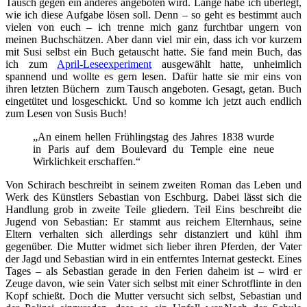
Tausch gegen ein anderes angeboten wird. Lange habe ich überlegt,
wie ich diese Aufgabe lösen soll. Denn – so geht es bestimmt auch
vielen von euch – ich trenne mich ganz furchtbar ungern von
meinen Buchschätzen. Aber dann viel mir ein, dass ich vor kurzem
mit Susi selbst ein Buch getauscht hatte. Sie fand mein Buch, das
ich zum
April-Leseexperiment
ausgewählt hatte, unheimlich
spannend und wollte es gern lesen. Dafür hatte sie mir eins von
ihren letzten Büchern zum Tausch angeboten. Gesagt, getan. Buch
eingetütet und losgeschickt. Und so komme ich jetzt auch endlich
zum Lesen von Susis Buch!
„An einem hellen Frühlingstag des Jahres 1838 wurde
in Paris auf dem Boulevard du Temple eine neue
Wirklichkeit erschaffen.“
Von Schirach beschreibt in seinem zweiten Roman das Leben und
Werk des Künstlers Sebastian von Eschburg. Dabei lässt sich die
Handlung grob in zweite Teile gliedern. Teil Eins beschreibt die
Jugend von Sebastian: Er stammt aus reichem Elternhaus, seine
Eltern verhalten sich allerdings sehr distanziert und kühl ihm
gegenüber. Die Mutter widmet sich lieber ihren Pferden, der Vater
der Jagd und Sebastian wird in ein entferntes Internat gesteckt. Eines
Tages – als Sebastian gerade in den Ferien daheim ist – wird er
Zeuge davon, wie sein Vater sich selbst mit einer Schrotflinte in den
Kopf schießt. Doch die Mutter versucht sich selbst, Sebastian und