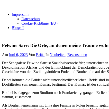
Impressum
Datenschutz
Cookie-Richtlinie (EU)
Blogroll
Felwine Sarr: Die Orte, an denen meine Träume woh
Am
Juni 6, 2023
Von
Britta
In
Neuheiten
,
Rezensionen
Der Senegalese Felwine Sarr ist Sozialwissenschaftler, unterrichtet a
Dekolonisation Afrikas und der Entwicklung der Demokratien dort bef
Geschichte von den Zwillingsbrüdern Fodé und Bouhel, die auf der S
Dabei könnten die Brüder nicht unterschiedlicher leben. Beide sind i
Dorfältesten zum neuen Kumax bestimmt. Der Kumax ist der spirituel
Bouhel ist dagegen zum Studium nach Frankreich gegangen. Er liebt Li
stammt, zusammen.
Als Bouhel gemeinsam mit Ulga ihre Familie in Polen besucht, spitzt s