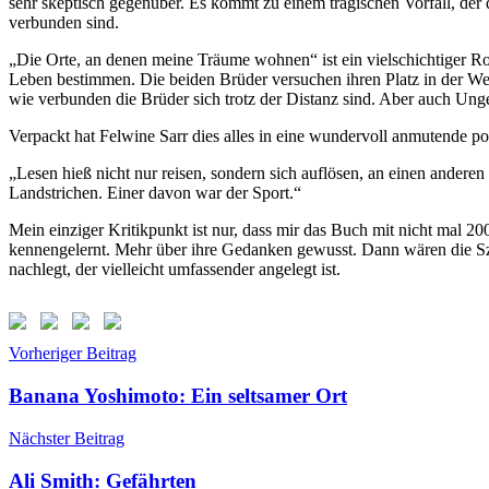
sehr skeptisch gegenüber. Es kommt zu einem tragischen Vorfall, der d
verbunden sind.
„Die Orte, an denen meine Träume wohnen“ ist ein vielschichtiger Ro
Leben bestimmen. Die beiden Brüder versuchen ihren Platz in der Welt 
wie verbunden die Brüder sich trotz der Distanz sind. Aber auch Unge
Verpackt hat Felwine Sarr dies alles in eine wundervoll anmutende po
„Lesen hieß nicht nur reisen, sondern sich auflösen, an einen anderen
Landstrichen. Einer davon war der Sport.“
Mein einziger Kritikpunkt ist nur, dass mir das Buch mit nicht mal 2
kennengelernt. Mehr über ihre Gedanken gewusst. Dann wären die Sze
nachlegt, der vielleicht umfassender angelegt ist.
Beitragsnavigation
Schlagwörter:
Vorheriger Beitrag
Felwine
Sarr
Banana Yoshimoto: Ein seltsamer Ort
Nächster Beitrag
Ali Smith: Gefährten