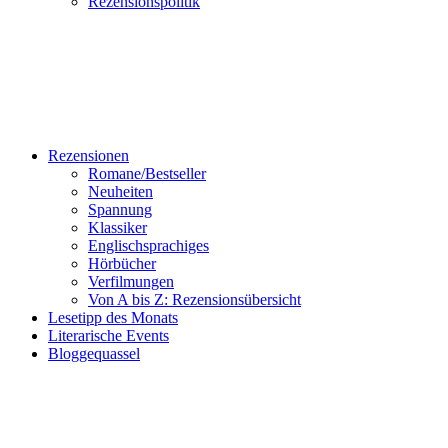
Rezensionspolitik
Rezensionen
Romane/Bestseller
Neuheiten
Spannung
Klassiker
Englischsprachiges
Hörbücher
Verfilmungen
Von A bis Z: Rezensionsübersicht
Lesetipp des Monats
Literarische Events
Bloggequassel