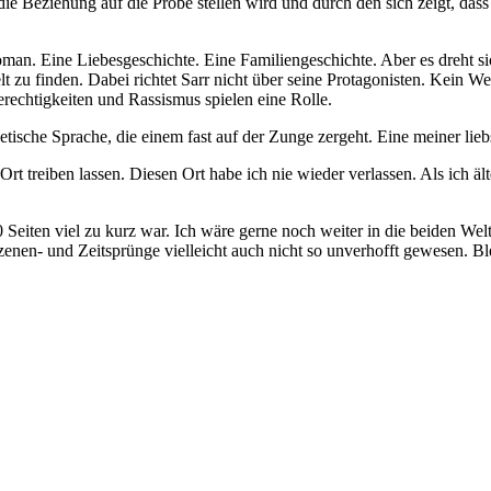
ie Beziehung auf die Probe stellen wird und durch den sich zeigt, dass
man. Eine Liebesgeschichte. Eine Familiengeschichte. Aber es dreht si
zu finden. Dabei richtet Sarr nicht über seine Protagonisten. Kein Weg
rechtigkeiten und Rassismus spielen eine Rolle.
etische Sprache, die einem fast auf der Zunge zergeht. Eine meiner lieb
 Ort treiben lassen. Diesen Ort habe ich nie wieder verlassen. Als ich
00 Seiten viel zu kurz war. Ich wäre gerne noch weiter in die beiden W
nen- und Zeitsprünge vielleicht auch nicht so unverhofft gewesen. Ble