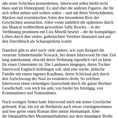
alle seine Schichten kennenlernen. Isherwood selbst bleibt recht
blass und im Hintergrund. Es sind eher die anderen Figuren, die für
sich selbst stehen und wirken sollen – und mit ihren Verrücktheiten,
Macken und exzentrischen Arten den besonderen Reiz der
Geschichten ausmachen. Allen voran natürlich die spätestens durch
das Musical weltberühmt gewordene Sally Bowles – in der
Verfilmung prominent mit Liza Minelli besetzt – die ihr kostspieliges
Leben durch ihre vielen, gutbetuchten Verehrer finanziert und auf
den Durchbruch als Schauspielerin wartet.
Daneben gibt es aber noch viele andere, wie zum Beispiel die
verarmte Arbeiterfamilie Nowack, bei denen Isherwood für eine Zeit
lang unterkommt, obwohl deren Wohnung eigentlich viel zu klein
für einen Untermieter ist. Die Landauers hingegen, deren Tochter
Isherwood Englisch beibringen soll, sind eine reiche, jüdische
Familie mit einem eigenen Kaufhaus, deren Schicksal sich durch
den Aufschwung der Nazi zu verändern droht. So zeichnet
Isherwood einen vielseitigen Querschnitt durch die ganze Berliner
Gesellschaft, von reich bis arm, von bieder bis freizügig, von
Kommunisten und Nationalisten.
Nach wenigen Seiten hatte Isherwood mich mit seiner Geschichte
gefesselt. Klar, bin ich als Berlinerin auch etwas voreingenommen
und lese gerne einen Roman über meine Heimatstadt. Aber
die fotographischen Momentaufnahmen aus dem damaligen Berlin