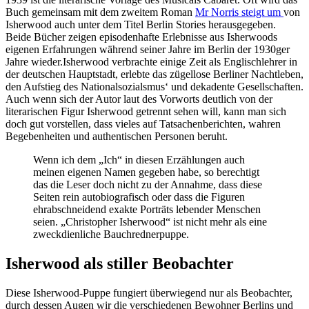
Buch gemeinsam mit dem zweitem Roman
Mr Norris steigt um
von
Isherwood auch unter dem Titel Berlin Stories herausgegeben.
Beide Bücher zeigen episodenhafte Erlebnisse aus Isherwoods
eigenen Erfahrungen während seiner Jahre im Berlin der 1930ger
Jahre wieder.
Isherwood verbrachte einige Zeit als Englischlehrer in
der deutschen Hauptstadt, erlebte das zügellose Berliner Nachtleben,
den Aufstieg des Nationalsozialsmus‘ und dekadente Gesellschaften.
Auch wenn sich der Autor laut des Vorworts deutlich von der
literarischen Figur Isherwood getrennt sehen will, kann man sich
doch gut vorstellen, dass vieles auf Tatsachenberichten, wahren
Begebenheiten und authentischen Personen beruht.
Wenn ich dem „Ich“ in diesen Erzählungen auch
meinen eigenen Namen gegeben habe, so berechtigt
das die Leser doch nicht zu der Annahme, dass diese
Seiten rein autobiografisch oder dass die Figuren
ehrabschneidend exakte Porträts lebender Menschen
seien. „Christopher Isherwood“ ist nicht mehr als eine
zweckdienliche Bauchrednerpuppe.
Isherwood als stiller Beobachter
Diese Isherwood-Puppe fungiert überwiegend nur als Beobachter,
durch dessen Augen wir die verschiedenen Bewohner Berlins und