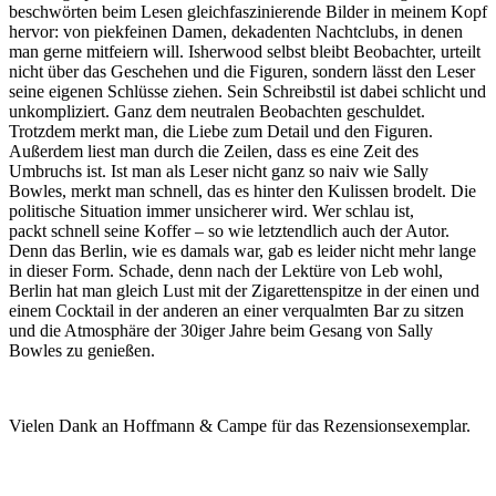
beschwörten beim Lesen gleichfaszinierende Bilder in meinem Kopf
hervor: von piekfeinen Damen, dekadenten Nachtclubs, in denen
man gerne mitfeiern will. Isherwood selbst bleibt Beobachter, urteilt
nicht über das Geschehen und die Figuren, sondern lässt den Leser
seine eigenen Schlüsse ziehen. Sein Schreibstil ist dabei schlicht und
unkompliziert. Ganz dem neutralen Beobachten geschuldet.
Trotzdem merkt man, die Liebe zum Detail und den Figuren.
Außerdem liest man durch die Zeilen, dass es eine Zeit des
Umbruchs ist. Ist man als Leser nicht ganz so naiv wie Sally
Bowles, merkt man schnell, das es hinter den Kulissen brodelt. Die
politische Situation immer unsicherer wird. Wer schlau ist,
packt schnell seine Koffer – so wie letztendlich auch der Autor.
Denn das Berlin, wie es damals war, gab es leider nicht mehr lange
in dieser Form. Schade, denn nach der Lektüre von Leb wohl,
Berlin hat man gleich Lust mit der Zigarettenspitze in der einen und
einem Cocktail in der anderen an einer verqualmten Bar zu sitzen
und die Atmosphäre der 30iger Jahre beim Gesang von Sally
Bowles zu genießen.
Vielen Dank an Hoffmann & Campe für das Rezensionsexemplar.