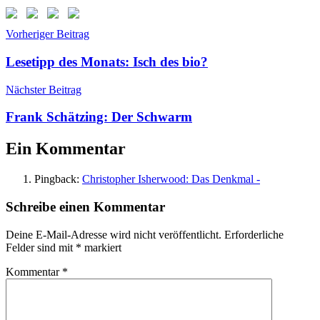
Beitragsnavigation
Schlagwörter:
Vorheriger Beitrag
Berlin
,
Cabaret
,
Lesetipp des Monats: Isch des bio?
Christopher
Isherwood
,
Nächster Beitrag
Hoffmann
&
Frank Schätzing: Der Schwarm
Campe
,
Sally
Ein Kommentar
Bowles
Pingback:
Christopher Isherwood: Das Denkmal -
Schreibe einen Kommentar
Deine E-Mail-Adresse wird nicht veröffentlicht.
Erforderliche
Felder sind mit
*
markiert
Kommentar
*