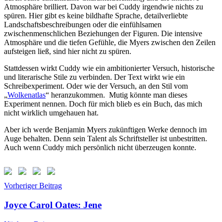
Atmosphäre brilliert. Davon war bei Cuddy irgendwie nichts zu
spüren. Hier gibt es keine bildhafte Sprache, detailverliebte
Landschaftsbeschreibungen oder die einfühlsamen
zwischenmenschlichen Beziehungen der Figuren. Die intensive
Atmosphäre und die tiefen Gefühle, die Myers zwischen den Zeilen
aufsteigen ließ, sind hier nicht zu spüren.
Stattdessen wirkt Cuddy wie ein ambitionierter Versuch, historische
und literarische Stile zu verbinden. Der Text wirkt wie ein
Schreibexperiment. Oder wie der Versuch, an den Stil vom
„
Wolkenatlas
“ heranzukommen. Mutig könnte man dieses
Experiment nennen. Doch für mich blieb es ein Buch, das mich
nicht wirklich umgehauen hat.
Aber ich werde Benjamin Myers zukünftigen Werke dennoch im
Auge behalten. Denn sein Talent als Schriftsteller ist unbestritten.
Auch wenn Cuddy mich persönlich nicht überzeugen konnte.
Beitragsnavigation
Schlagwörter:
Vorheriger Beitrag
Benjamin
Myers
,
Joyce Carol Oates: Jene
Cuddy