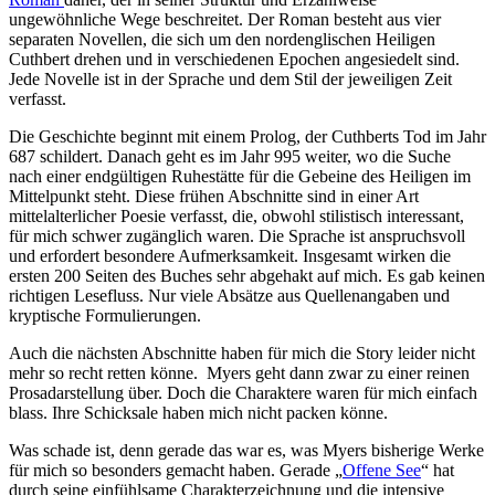
ungewöhnliche Wege beschreitet. Der Roman besteht aus vier
separaten Novellen, die sich um den nordenglischen Heiligen
Cuthbert drehen und in verschiedenen Epochen angesiedelt sind.
Jede Novelle ist in der Sprache und dem Stil der jeweiligen Zeit
verfasst.
Die Geschichte beginnt mit einem Prolog, der Cuthberts Tod im Jahr
687 schildert. Danach geht es im Jahr 995 weiter, wo die Suche
nach einer endgültigen Ruhestätte für die Gebeine des Heiligen im
Mittelpunkt steht. Diese frühen Abschnitte sind in einer Art
mittelalterlicher Poesie verfasst, die, obwohl stilistisch interessant,
für mich schwer zugänglich waren. Die Sprache ist anspruchsvoll
und erfordert besondere Aufmerksamkeit. Insgesamt wirken die
ersten 200 Seiten des Buches sehr abgehakt auf mich. Es gab keinen
richtigen Lesefluss. Nur viele Absätze aus Quellenangaben und
kryptische Formulierungen.
Auch die nächsten Abschnitte haben für mich die Story leider nicht
mehr so recht retten könne. Myers geht dann zwar zu einer reinen
Prosadarstellung über. Doch die Charaktere waren für mich einfach
blass. Ihre Schicksale haben mich nicht packen könne.
Was schade ist, denn gerade das war es, was Myers bisherige Werke
für mich so besonders gemacht haben. Gerade „
Offene See
“ hat
durch seine einfühlsame Charakterzeichnung und die intensive