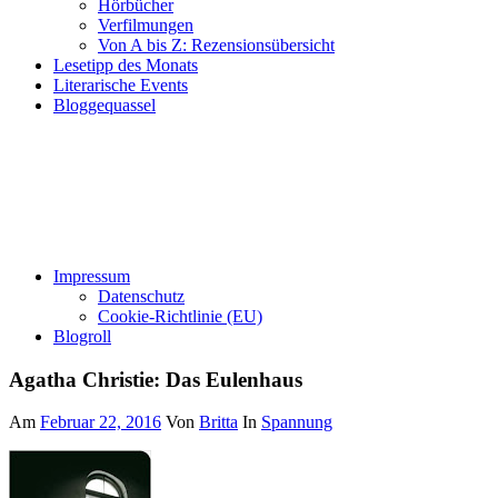
Hörbücher
Verfilmungen
Von A bis Z: Rezensionsübersicht
Lesetipp des Monats
Literarische Events
Bloggequassel
Impressum
Datenschutz
Cookie-Richtlinie (EU)
Blogroll
Agatha Christie: Das Eulenhaus
Am
Februar 22, 2016
Von
Britta
In
Spannung