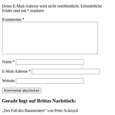
Veronica
Deine E-Mail-Adresse wird nicht veröffentlicht.
Erforderliche
Cray;
Felder sind mit
*
markiert
Henrietta
Savernake;
Kommentar
*
Gerda
Christow
Name
*
E-Mail-Adresse
*
Website
Gerade liegt auf Brittas Nachttisch:
„Der Fall des Baumeisters“ von Peter Ackroyd