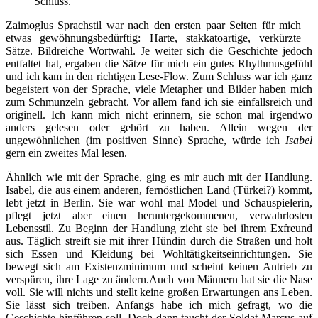
Schluss.“
Zaimoglus Sprachstil war nach den ersten paar Seiten für mich
etwas gewöhnungsbedürftig: Harte, stakkatoartige, verkürzte
Sätze. Bildreiche Wortwahl. Je weiter sich die Geschichte jedoch
entfaltet hat, ergaben die Sätze für mich ein gutes Rhythmusgefühl
und ich kam in den richtigen Lese-Flow. Zum Schluss war ich ganz
begeistert von der Sprache, viele Metapher und Bilder haben mich
zum Schmunzeln gebracht. Vor allem fand ich sie einfallsreich und
originell. Ich kann mich nicht erinnern, sie schon mal irgendwo
anders gelesen oder gehört zu haben. Allein wegen der
ungewöhnlichen (im positiven Sinne) Sprache, würde ich
Isabel
gern ein zweites Mal lesen.
Ähnlich wie mit der Sprache, ging es mir auch mit der Handlung.
Isabel, die aus einem anderen, fernöstlichen Land (Türkei?) kommt,
lebt jetzt in Berlin. Sie war wohl mal Model und Schauspielerin,
pflegt jetzt aber einen heruntergekommenen, verwahrlosten
Lebensstil. Zu Beginn der Handlung zieht sie bei ihrem Exfreund
aus. Täglich streift sie mit ihrer Hündin durch die Straßen und holt
sich Essen und Kleidung bei Wohltätigkeitseinrichtungen. Sie
bewegt sich am Existenzminimum und scheint keinen Antrieb zu
verspüren, ihre Lage zu ändern.Auch von Männern hat sie die Nase
voll. Sie will nichts und stellt keine großen Erwartungen ans Leben.
Sie lässt sich treiben. Anfangs habe ich mich gefragt, wo die
Geschichte hinführen soll. Doch dann taucht der Soldat Marcus auf