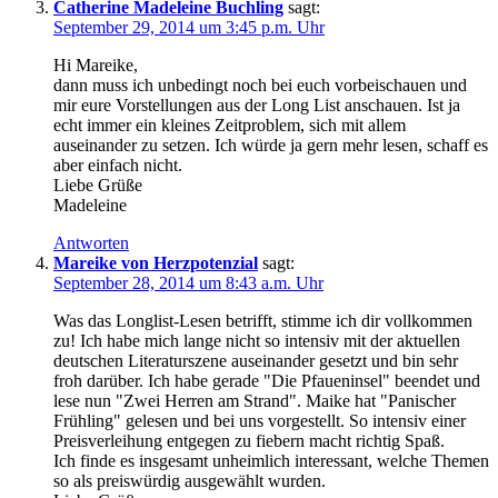
Catherine Madeleine Buchling
sagt:
September 29, 2014 um 3:45 p.m. Uhr
Hi Mareike,
dann muss ich unbedingt noch bei euch vorbeischauen und
mir eure Vorstellungen aus der Long List anschauen. Ist ja
echt immer ein kleines Zeitproblem, sich mit allem
auseinander zu setzen. Ich würde ja gern mehr lesen, schaff es
aber einfach nicht.
Liebe Grüße
Madeleine
Antworten
Mareike von Herzpotenzial
sagt:
September 28, 2014 um 8:43 a.m. Uhr
Was das Longlist-Lesen betrifft, stimme ich dir vollkommen
zu! Ich habe mich lange nicht so intensiv mit der aktuellen
deutschen Literaturszene auseinander gesetzt und bin sehr
froh darüber. Ich habe gerade "Die Pfaueninsel" beendet und
lese nun "Zwei Herren am Strand". Maike hat "Panischer
Frühling" gelesen und bei uns vorgestellt. So intensiv einer
Preisverleihung entgegen zu fiebern macht richtig Spaß.
Ich finde es insgesamt unheimlich interessant, welche Themen
so als preiswürdig ausgewählt wurden.