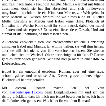
und fragt nach Isabels Freundin Juliette. Marcus war mal mit Juliette
zusammen, doch sie hat ihn abserviert und sich mittlerweile
umgebracht, nachdem sie ein Kind von Marcus zur Welt gebracht
hatte. Marcus will wissen, warum und wo dieses Kind ist. Juliettes
Mutter Christine ist Marcus und Isabel keine Hilfe. Plötzlich ist
Christine tot. Welche Rolle spielt ihr Sohn Patrick dabei, der Isabel
auflauert und sie erpresst? Er ist eine fiese, fiese Gestalt. Und auf
einmal ist die Spannung da und fesselt einen.
Außerdem entwickelt sich die zwischenmenschliche Beziehung
zwischen Isabel und Marcus. Er will ihr helfen, sie will ihm helfen,
aber sie will sich nichts von ihm vorschreiben lassen. Sie streiten
und lieben sich im Wechsel. Ob er der richtige ist für Isabel? Darum
geht es letztendlich gar nicht. Wir sind hier ja nicht in einer 0-8-15-
Liebesschnulze.
Isabel
ist ein emotional geladener Roman, aber auf eine raue,
schonungslose und trostlose Art. Dieser ganze andere, eigene
Blickwinkel hat mir gefallen.
Mit diesem Roman mache ich bei Vera
von
glasperlenspiel13.com
beim LongListLesen mit und ich bin
richtig glücklich, dass ich mich um
Isabel
beworben hatte. Ich habe
die Lektüre sehr genossen. Was haltet ihr von dem Roman?