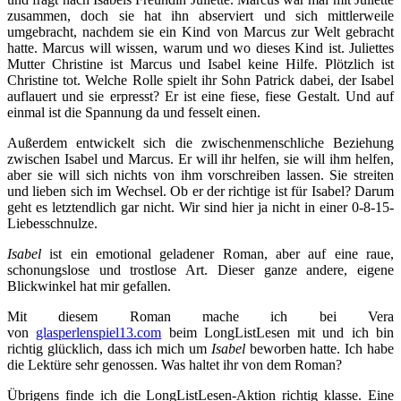
zusammen, doch sie hat ihn abserviert und sich mittlerweile
umgebracht, nachdem sie ein Kind von Marcus zur Welt gebracht
hatte. Marcus will wissen, warum und wo dieses Kind ist. Juliettes
Mutter Christine ist Marcus und Isabel keine Hilfe. Plötzlich ist
Christine tot. Welche Rolle spielt ihr Sohn Patrick dabei, der Isabel
auflauert und sie erpresst? Er ist eine fiese, fiese Gestalt. Und auf
einmal ist die Spannung da und fesselt einen.
Außerdem entwickelt sich die zwischenmenschliche Beziehung
zwischen Isabel und Marcus. Er will ihr helfen, sie will ihm helfen,
aber sie will sich nichts von ihm vorschreiben lassen. Sie streiten
und lieben sich im Wechsel. Ob er der richtige ist für Isabel? Darum
geht es letztendlich gar nicht. Wir sind hier ja nicht in einer 0-8-15-
Liebesschnulze.
Isabel
ist ein emotional geladener Roman, aber auf eine raue,
schonungslose und trostlose Art. Dieser ganze andere, eigene
Blickwinkel hat mir gefallen.
Mit diesem Roman mache ich bei Vera
von
glasperlenspiel13.com
beim LongListLesen mit und ich bin
richtig glücklich, dass ich mich um
Isabel
beworben hatte. Ich habe
die Lektüre sehr genossen. Was haltet ihr von dem Roman?
Übrigens finde ich die LongListLesen-Aktion richtig klasse. Eine