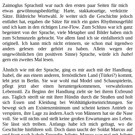
Zaimoglus Sprachstil war nach den ersten paar Seiten für mich
etwas gewöhnungsbedürftig: Harte, stakkatoartige, verkürzte
Sätze. Bildreiche Wortwahl. Je weiter sich die Geschichte jedoch
entfaltet hat, ergaben die Sätze für mich ein gutes Rhythmusgefühl
und ich kam in den richtigen Lese-Flow. Zum Schluss war ich ganz
begeistert von der Sprache, viele Metapher und Bilder haben mich
zum Schmunzeln gebracht. Vor allem fand ich sie einfallsreich und
originell. Ich kann mich nicht erinnern, sie schon mal irgendwo
anders gelesen oder gehört zu haben. Allein wegen der
ungewöhnlichen (im positiven Sinne) Sprache, würde ich
Isabel
gern ein zweites Mal lesen.
Ähnlich wie mit der Sprache, ging es mir auch mit der Handlung.
Isabel, die aus einem anderen, fernöstlichen Land (Türkei?) kommt,
lebt jetzt in Berlin. Sie war wohl mal Model und Schauspielerin,
pflegt jetzt aber einen heruntergekommenen, verwahrlosten
Lebensstil. Zu Beginn der Handlung zieht sie bei ihrem Exfreund
aus. Täglich streift sie mit ihrer Hündin durch die Straßen und holt
sich Essen und Kleidung bei Wohltätigkeitseinrichtungen. Sie
bewegt sich am Existenzminimum und scheint keinen Antrieb zu
verspüren, ihre Lage zu ändern.Auch von Männern hat sie die Nase
voll. Sie will nichts und stellt keine großen Erwartungen ans Leben.
Sie lässt sich treiben. Anfangs habe ich mich gefragt, wo die
Geschichte hinführen soll. Doch dann taucht der Soldat Marcus auf
und fragt nach Isabels Freundin Juliette. Marcus war mal mit Juliette