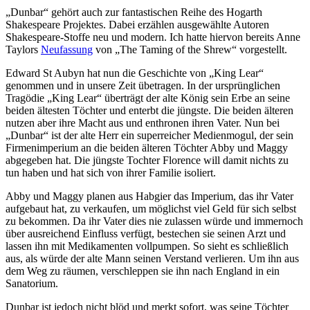
„Dunbar“ gehört auch zur fantastischen Reihe des Hogarth
Shakespeare Projektes. Dabei erzählen ausgewählte Autoren
Shakespeare-Stoffe neu und modern. Ich hatte hiervon bereits Anne
Taylors
Neufassung
von „The Taming of the Shrew“ vorgestellt.
Edward St Aubyn hat nun die Geschichte von „King Lear“
genommen und in unsere Zeit übetragen. In der ursprünglichen
Tragödie „King Lear“ überträgt der alte König sein Erbe an seine
beiden ältesten Töchter und enterbt die jüngste. Die beiden älteren
nutzen aber ihre Macht aus und enthronen ihren Vater. Nun bei
„Dunbar“ ist der alte Herr ein superreicher Medienmogul, der sein
Firmenimperium an die beiden älteren Töchter Abby und Maggy
abgegeben hat. Die jüngste Tochter Florence will damit nichts zu
tun haben und hat sich von ihrer Familie isoliert.
Abby und Maggy planen aus Habgier das Imperium, das ihr Vater
aufgebaut hat, zu verkaufen, um möglichst viel Geld für sich selbst
zu bekommen. Da ihr Vater dies nie zulassen würde und immernoch
über ausreichend Einfluss verfügt, bestechen sie seinen Arzt und
lassen ihn mit Medikamenten vollpumpen. So sieht es schließlich
aus, als würde der alte Mann seinen Verstand verlieren. Um ihn aus
dem Weg zu räumen, verschleppen sie ihn nach England in ein
Sanatorium.
Dunbar ist jedoch nicht blöd und merkt sofort, was seine Töchter