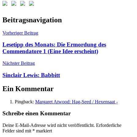
Schlagwörter:
Beitragsnavigation
Englischsprachige
Literatur
,
Vorheriger Beitrag
Shakespeare
,
Shakespeare-
Lesetipp des Monats: Die Ermordung des
Projekt
Commendatore 1 (Eine Idee erscheint)
Nächster Beitrag
Sinclair Lewis: Babbitt
Ein Kommentar
Pingback:
Margaret Atwood: Hag-Seed / Hexensaat -
Schreibe einen Kommentar
Deine E-Mail-Adresse wird nicht veröffentlicht.
Erforderliche
Felder sind mit
*
markiert