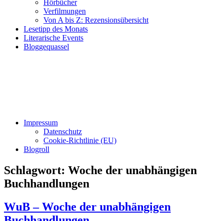
Hörbücher
Verfilmungen
Von A bis Z: Rezensionsübersicht
Lesetipp des Monats
Literarische Events
Bloggequassel
Impressum
Datenschutz
Cookie-Richtlinie (EU)
Blogroll
Schlagwort:
Woche der unabhängigen
Buchhandlungen
WuB – Woche der unabhängigen
Buchhandlungen