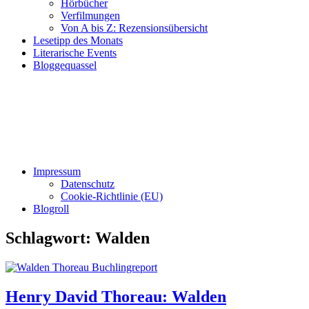
Hörbücher
Verfilmungen
Von A bis Z: Rezensionsübersicht
Lesetipp des Monats
Literarische Events
Bloggequassel
Impressum
Datenschutz
Cookie-Richtlinie (EU)
Blogroll
Schlagwort:
Walden
Henry David Thoreau: Walden