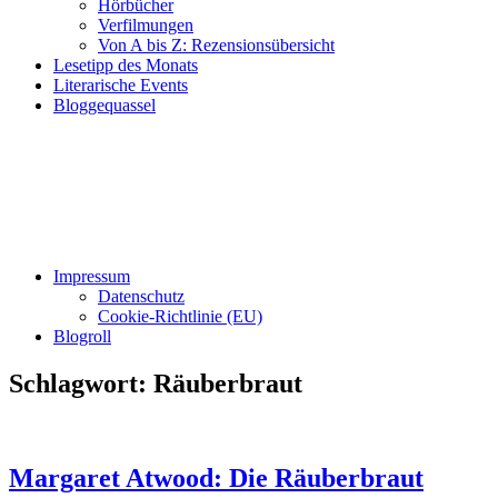
Hörbücher
Verfilmungen
Von A bis Z: Rezensionsübersicht
Lesetipp des Monats
Literarische Events
Bloggequassel
Impressum
Datenschutz
Cookie-Richtlinie (EU)
Blogroll
Schlagwort:
Räuberbraut
Margaret Atwood: Die Räuberbraut