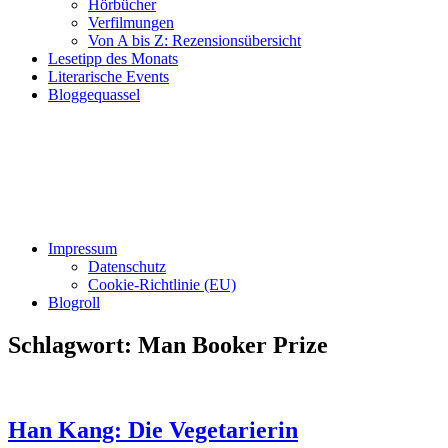
Hörbücher
Verfilmungen
Von A bis Z: Rezensionsübersicht
Lesetipp des Monats
Literarische Events
Bloggequassel
Impressum
Datenschutz
Cookie-Richtlinie (EU)
Blogroll
Schlagwort:
Man Booker Prize
Han Kang: Die Vegetarierin