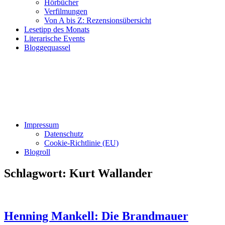
Hörbücher
Verfilmungen
Von A bis Z: Rezensionsübersicht
Lesetipp des Monats
Literarische Events
Bloggequassel
Impressum
Datenschutz
Cookie-Richtlinie (EU)
Blogroll
Schlagwort:
Kurt Wallander
Henning Mankell: Die Brandmauer