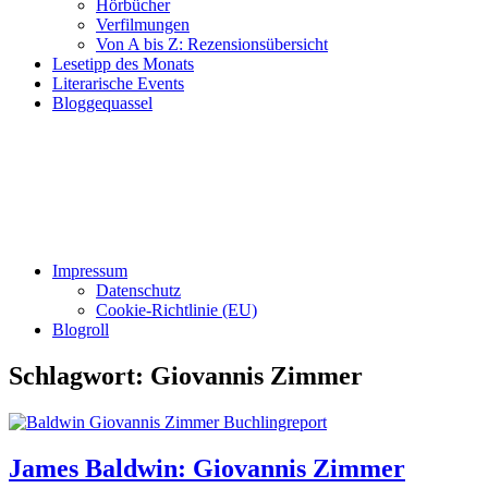
Hörbücher
Verfilmungen
Von A bis Z: Rezensionsübersicht
Lesetipp des Monats
Literarische Events
Bloggequassel
Impressum
Datenschutz
Cookie-Richtlinie (EU)
Blogroll
Schlagwort:
Giovannis Zimmer
James Baldwin: Giovannis Zimmer