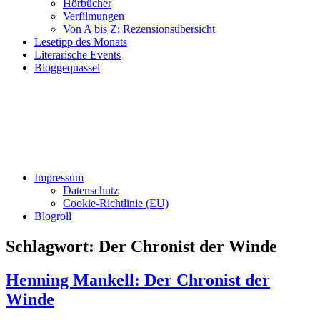
Hörbücher
Verfilmungen
Von A bis Z: Rezensionsübersicht
Lesetipp des Monats
Literarische Events
Bloggequassel
Impressum
Datenschutz
Cookie-Richtlinie (EU)
Blogroll
Schlagwort:
Der Chronist der Winde
Henning Mankell: Der Chronist der
Winde