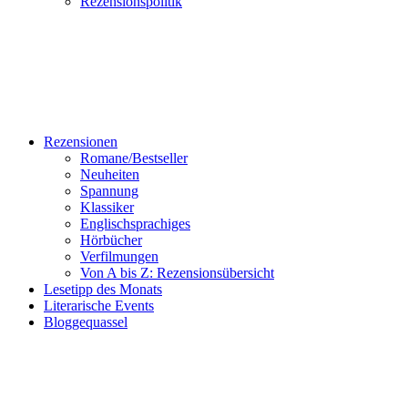
Rezensionspolitik
Rezensionen
Romane/Bestseller
Neuheiten
Spannung
Klassiker
Englischsprachiges
Hörbücher
Verfilmungen
Von A bis Z: Rezensionsübersicht
Lesetipp des Monats
Literarische Events
Bloggequassel