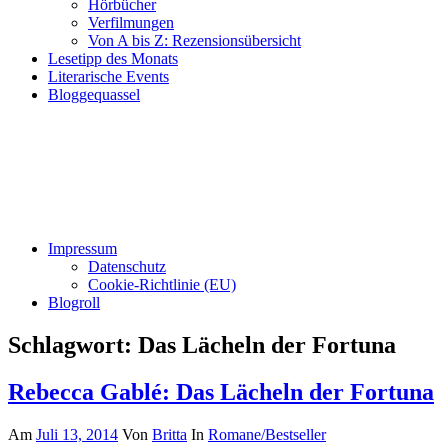
Hörbücher
Verfilmungen
Von A bis Z: Rezensionsübersicht
Lesetipp des Monats
Literarische Events
Bloggequassel
Impressum
Datenschutz
Cookie-Richtlinie (EU)
Blogroll
Schlagwort:
Das Lächeln der Fortuna
Rebecca Gablé: Das Lächeln der Fortuna
Am
Juli 13, 2014
Von
Britta
In
Romane/Bestseller