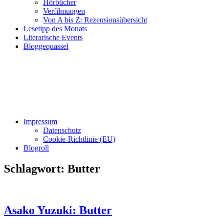
Hörbücher
Verfilmungen
Von A bis Z: Rezensionsübersicht
Lesetipp des Monats
Literarische Events
Bloggequassel
Impressum
Datenschutz
Cookie-Richtlinie (EU)
Blogroll
Schlagwort:
Butter
Asako Yuzuki: Butter