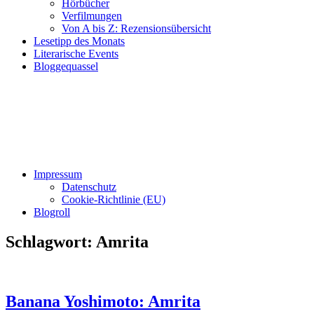
Hörbücher
Verfilmungen
Von A bis Z: Rezensionsübersicht
Lesetipp des Monats
Literarische Events
Bloggequassel
Impressum
Datenschutz
Cookie-Richtlinie (EU)
Blogroll
Schlagwort:
Amrita
Banana Yoshimoto: Amrita