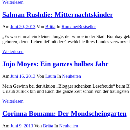
Weiterlesen
Salman Rushdie: Mitternachtskinder
Am
Juni 20, 2013
Von
Britta
In
Romane/Bestseller
„Es war einmal ein kleiner Junge, der wurde in der Stadt Bombay g
geboren, deren Leben tief mit der Geschichte ihres Landes verwurzel
Weiterlesen
Jojo Moyes: Ein ganzes halbes Jahr
Am
Juni 16, 2013
Von
Laura
In
Neuheiten
Mein Gewinn bei der Aktion „Blogger schenken Lesefreude“ beim Blo
Urlaub zurück bin und Euch die ganze Zeit schon von der traurigsten 
Weiterlesen
Corinna Bomann: Der Mondscheingarten
Am
Juni 9, 2013
Von
Britta
In
Neuheiten