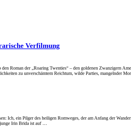
erarische Verfilmung
rieb den Roman der „Roaring Twenties“ – den goldenen Zwanzigern Amer
nlichkeiten zu unverschämtem Reichtum, wilde Parties, mangelnder M
n: Ich, ein Pilger des heiligen Romweges, der am Anfang der Wanderu
unge Irin Brida ist auf …