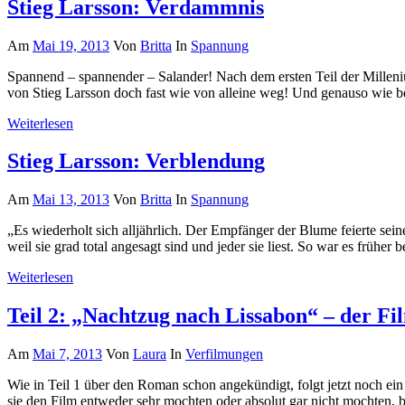
Stieg Larsson: Verdammnis
Am
Mai 19, 2013
Von
Britta
In
Spannung
Spannend – spannender – Salander! Nach dem ersten Teil der Milleniu
von Stieg Larsson doch fast wie von alleine weg! Und genauso wie 
Weiterlesen
Stieg Larsson: Verblendung
Am
Mai 13, 2013
Von
Britta
In
Spannung
„Es wiederholt sich alljährlich. Der Empfänger der Blume feierte sei
weil sie grad total angesagt sind und jeder sie liest. So war es früher
Weiterlesen
Teil 2: „Nachtzug nach Lissabon“ – der Fi
Am
Mai 7, 2013
Von
Laura
In
Verfilmungen
Wie in Teil 1 über den Roman schon angekündigt, folgt jetzt noch ei
sie den Film entweder sehr mochten oder absolut gar nicht mochten, 