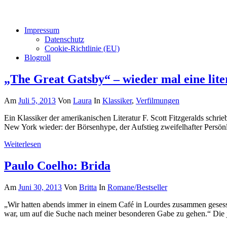
Impressum
Datenschutz
Cookie-Richtlinie (EU)
Blogroll
„The Great Gatsby“ – wieder mal eine lit
Am
Juli 5, 2013
Von
Laura
In
Klassiker
,
Verfilmungen
Ein Klassiker der amerikanischen Literatur F. Scott Fitzgeralds sch
New York wieder: der Börsenhype, der Aufstieg zweifelhafter Persö
Weiterlesen
Paulo Coelho: Brida
Am
Juni 30, 2013
Von
Britta
In
Romane/Bestseller
„Wir hatten abends immer in einem Café in Lourdes zusammen gesesse
war, um auf die Suche nach meiner besonderen Gabe zu gehen.“ Die j