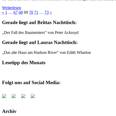
Weiterlesen
Beitragsnavigation
Vorherige
Nächste
«
1
…
67
68
69
70
71
…
73
»
Beiträge
Beiträge
Gerade liegt auf Brittas Nachttisch:
„Der Fall des Baumeisters“ von Peter Ackroyd
Gerade liegt auf Lauras Nachttisch:
„Das alte Haus am Hudson River“ von Edith Wharton
Lesetipp des Monats
Folgt uns auf Social Media:
Archiv