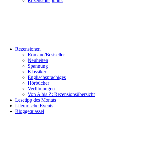
Rezensionspolitik
Rezensionen
Romane/Bestseller
Neuheiten
Spannung
Klassiker
Englischsprachiges
Hörbücher
Verfilmungen
Von A bis Z: Rezensionsübersicht
Lesetipp des Monats
Literarische Events
Bloggequassel