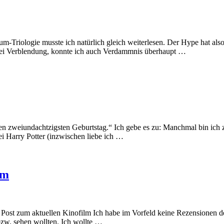
m-Triologie musste ich natürlich gleich weiterlesen. Der Hype hat al
bei Verblendung, konnte ich auch Verdammnis überhaupt …
nen zweiundachtzigsten Geburtstag.“ Ich gebe es zu: Manchmal bin ich 
 bei Harry Potter (inzwischen liebe ich …
lm
n Post zum aktuellen Kinofilm Ich habe im Vorfeld keine Rezensionen d
bzw. sehen wollten. Ich wollte …