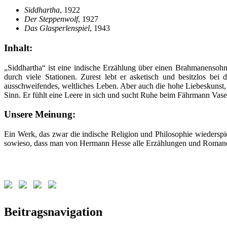
Siddhartha
, 1922
Der Steppenwolf
, 1927
Das Glasperlenspiel
, 1943
Inhalt:
„Siddhartha“ ist eine indische Erzählung über einen Brahmanensohn,
durch viele Stationen. Zurest lebt er asketisch und besitzlos be
ausschweifendes, weltliches Leben. Aber auch die hohe Liebeskunst,
Sinn. Er fühlt eine Leere in sich und sucht Ruhe beim Fährmann Va
Unsere Meinung:
Ein Werk, das zwar die indische Religion und Philosophie wiedersp
sowieso, dass man von Hermann Hesse alle Erzählungen und Romane le
Schlagwörter:
Beitragsnavigation
Hermann