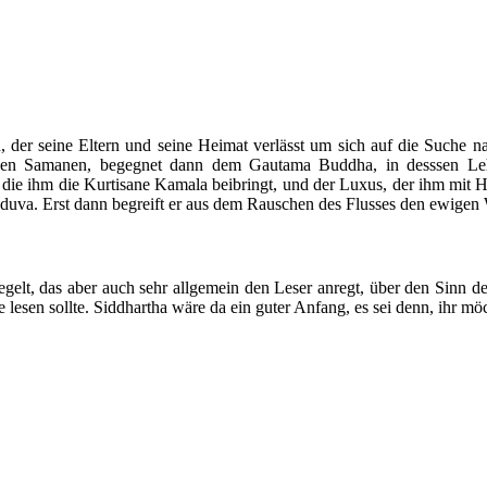
 der seine Eltern und seine Heimat verlässt um sich auf die Suche n
i den Samanen, begegnet dann dem Gautama Buddha, in desssen Lehre
 die ihm die Kurtisane Kamala beibringt, und der Luxus, der ihm mit H
seduva. Erst dann begreift er aus dem Rauschen des Flusses den ewig
iegelt, das aber auch sehr allgemein den Leser anregt, über den Sinn
sen sollte. Siddhartha wäre da ein guter Anfang, es sei denn, ihr mö