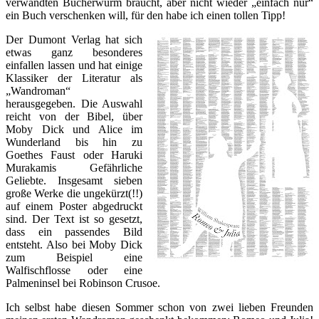
verwandten Bücherwurm braucht, aber nicht wieder „einfach nur“
ein Buch verschenken will, für den habe ich einen tollen Tipp!
Der Dumont Verlag hat sich
etwas ganz besonderes
einfallen lassen und hat einige
Klassiker der Literatur als
„Wandroman“
herausgegeben. Die Auswahl
reicht von der Bibel, über
Moby Dick und Alice im
Wunderland bis hin zu
Goethes Faust oder Haruki
Murakamis Gefährliche
Geliebte. Insgesamt sieben
große Werke die ungekürzt(!!)
auf einem Poster abgedruckt
sind. Der Text ist so gesetzt,
dass ein passendes Bild
entsteht. Also bei Moby Dick
zum Beispiel eine
Walfischflosse oder eine
Palmeninsel bei Robinson Crusoe.
Ich selbst habe diesen Sommer schon von zwei lieben Freunden