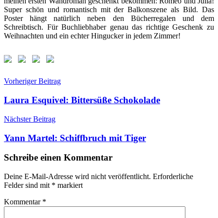
meinen ersten Wandroman geschenkt bekommen: Romeo und Julia!
Super schön und romantisch mit der Balkonszene als Bild. Das
Poster hängt natürlich neben den Bücherregalen und dem
Schreibtisch. Für Buchliebhaber genau das richtige Geschenk zu
Weihnachten und ein echter Hingucker in jedem Zimmer!
Beitragsnavigation
Vorheriger Beitrag
Laura Esquivel: Bittersüße Schokolade
Nächster Beitrag
Yann Martel: Schiffbruch mit Tiger
Schreibe einen Kommentar
Deine E-Mail-Adresse wird nicht veröffentlicht.
Erforderliche
Felder sind mit
*
markiert
Kommentar
*