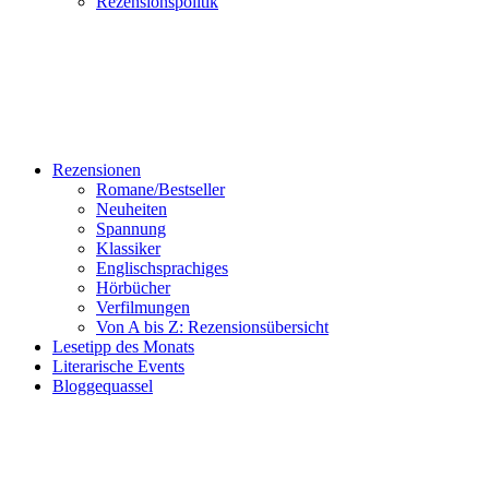
Rezensionspolitik
Rezensionen
Romane/Bestseller
Neuheiten
Spannung
Klassiker
Englischsprachiges
Hörbücher
Verfilmungen
Von A bis Z: Rezensionsübersicht
Lesetipp des Monats
Literarische Events
Bloggequassel