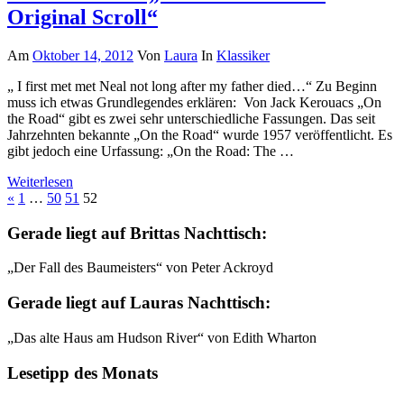
Original Scroll“
Am
Oktober 14, 2012
Von
Laura
In
Klassiker
„ I first met met Neal not long after my father died…“ Zu Beginn
muss ich etwas Grundlegendes erklären: Von Jack Kerouacs „On
the Road“ gibt es zwei sehr unterschiedliche Fassungen. Das seit
Jahrzehnten bekannte „On the Road“ wurde 1957 veröffentlicht. Es
gibt jedoch eine Urfassung: „On the Road: The …
Weiterlesen
Beitragsnavigation
Vorherige
«
1
…
50
51
52
Beiträge
Gerade liegt auf Brittas Nachttisch:
„Der Fall des Baumeisters“ von Peter Ackroyd
Gerade liegt auf Lauras Nachttisch:
„Das alte Haus am Hudson River“ von Edith Wharton
Lesetipp des Monats