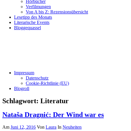
Hörbücher
Verfilmungen
Von A bis Z: Rezensionsübersicht
Lesetipp des Monats
Literarische Events
Bloggequassel
Impressum
Datenschutz
Cookie-Richtlinie (EU)
Blogroll
Schlagwort:
Literatur
Nataša Dragnić: Der Wind war es
Am
Juni 12, 2016
Von
Laura
In
Neuheiten