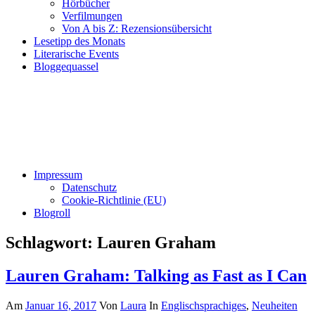
Hörbücher
Verfilmungen
Von A bis Z: Rezensionsübersicht
Lesetipp des Monats
Literarische Events
Bloggequassel
Impressum
Datenschutz
Cookie-Richtlinie (EU)
Blogroll
Schlagwort:
Lauren Graham
Lauren Graham: Talking as Fast as I Can
Am
Januar 16, 2017
Von
Laura
In
Englischsprachiges
,
Neuheiten